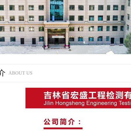
介
ABOUT US