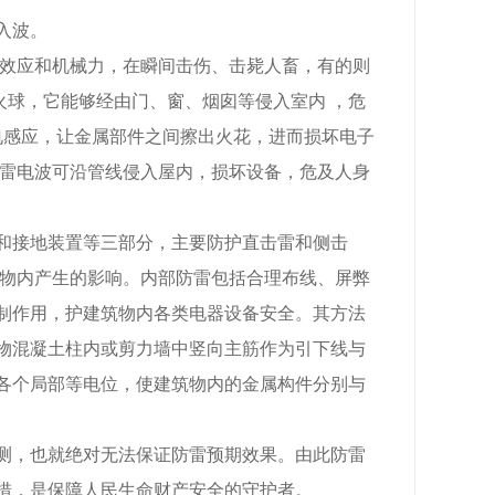
入波。
效应和机械力，在瞬间击伤、击毙人畜，有的则
火球，它能够经由门、窗、烟囱等侵入室内 ，危
电感应，让金属部件之间擦出火花，进而损坏电子
，雷电波可沿管线侵入屋内，损坏设备，危及人身
接地装置等三部分，主要防护直击雷和侧击
筑物内产生的影响。内部防雷包括合理布线、屏弊
制作用，护建筑物内各类电器设备安全。其方法
物混凝土柱内或剪力墙中竖向主筋作为引下线与
各个局部等电位，使建筑物内的金属构件分别与
，也就绝对无法保证防雷预期效果。由此防雷
措，是保障人民生命财产安全的守护者。