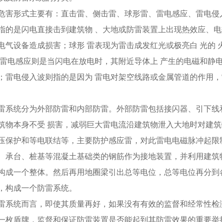
形式主要有：直击雷、侧击雷、球形雷、雷电感应、雷电侵
是闪电直接击到建筑物 、大地或防雷装置上出现热效应、电
电气设备造成损害；球形 雷表现为雷击成发红光或极亮白 光的 
；雷电感应则是当闪电在放电时，其附近导体上 产生的电磁和静
；雷电侵入波则指的是因为 雷电对架空线路或金属管道的作用
统分为外部防雷和内部防雷。外部防雷包括接闪器、引下线和
筑物本身不受 损害，减弱巨大雷电流沿建筑物泄入大地时对建
压保护和等电联结等，主要防护感应雷，对此雷电电磁脉冲起限
、承台、桩基等混凝土基础类的钢筋作为接地装置，并利用建筑
构成一个整体。然后再用地圈梁引出总等电位，总等电位再分到
，构成一个防雷系统。
统而言，即使其质量再好，如果没有有效的监督和经常性检测
一枚盾牌，监督和保证防雷装置是否能起到其防雷效果的重要举