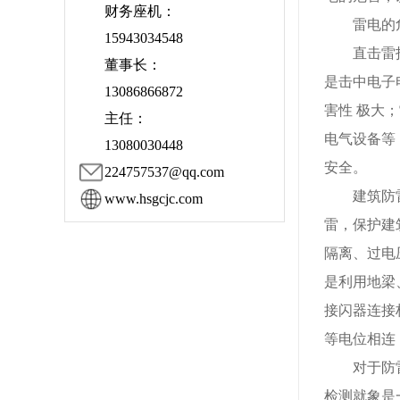
财务座机：
雷电的危害
15943034548
直击雷指的
董事长：
是击中电子
13086866872
害性 极大
主任：
电气设备等
13080030448
安全。
224757537@qq.com
建筑防雷系
www.hsgcjc.com
雷，保护建
隔离、过电
是利用地梁
接闪器连接
等电位相连
对于防雷系
检测就象是